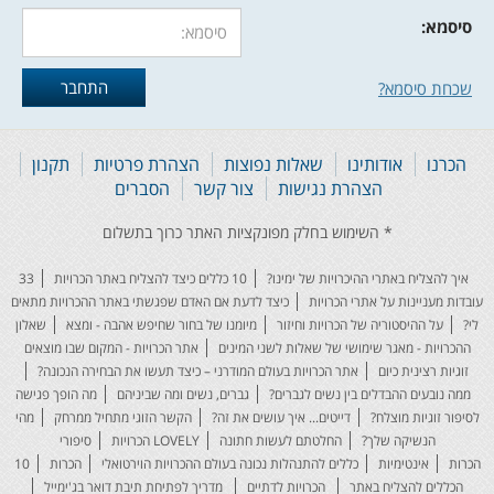
סיסמא:
שכחת סיסמא?
הכרנו
אודותינו
שאלות נפוצות
הצהרת פרטיות
תקנון
הצהרת נגישות
צור קשר
הסברים
איך להצליח באתרי ההיכרויות של ימינו?
10 כללים כיצד להצליח באתר הכרויות
33
עובדות מעניינות על אתרי הכרויות
כיצד לדעת אם האדם שפגשתי באתר ההכרויות מתאים
לי?
על ההיסטוריה של הכרויות וחיזור
מיומנו של בחור שחיפש אהבה - ומצא
שאלון
ההכרויות - מאגר שימושי של שאלות לשני המינים
אתר הכרויות - המקום שבו מוצאים
זוגיות רצינית כיום
אתר הכרויות בעולם המודרני – כיצד תעשו את הבחירה הנכונה?
ממה נובעים ההבדלים בין נשים לגברים?
גברים, נשים ומה שביניהם
מה הופך פגישה
לסיפור זוגיות מוצלח?
דייטים... איך עושים את זה?
הקשר הזוגי מתחיל ממרחק
מהי
הנשיקה שלך?
החלטתם לעשות חתונה
LOVELY הכרויות
סיפורי
הכרות
אינטימיות
כללים להתנהלות נכונה בעולם ההכרויות הוירטואלי
הכרות
10
הכללים להצליח באתר
הכרויות לדתיים
מדריך לפתיחת תיבת דואר בג'ימייל