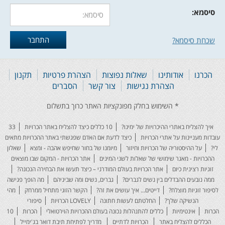
סיסמא:
שכחת סיסמא?
הכרנו
אודותינו
שאלות נפוצות
הצהרת פרטיות
תקנון
הצהרת נגישות
צור קשר
הסברים
איך להצליח באתרי ההיכרויות של ימינו?
10 כללים כיצד להצליח באתר הכרויות
33
עובדות מעניינות על אתרי הכרויות
כיצד לדעת אם האדם שפגשתי באתר ההכרויות מתאים
לי?
על ההיסטוריה של הכרויות וחיזור
מיומנו של בחור שחיפש אהבה - ומצא
שאלון
ההכרויות - מאגר שימושי של שאלות לשני המינים
אתר הכרויות - המקום שבו מוצאים
זוגיות רצינית כיום
אתר הכרויות בעולם המודרני – כיצד תעשו את הבחירה הנכונה?
ממה נובעים ההבדלים בין נשים לגברים?
גברים, נשים ומה שביניהם
מה הופך פגישה
לסיפור זוגיות מוצלח?
דייטים... איך עושים את זה?
הקשר הזוגי מתחיל ממרחק
מהי
הנשיקה שלך?
החלטתם לעשות חתונה
LOVELY הכרויות
סיפורי
הכרות
אינטימיות
כללים להתנהלות נכונה בעולם ההכרויות הוירטואלי
הכרות
10
הכללים להצליח באתר
הכרויות לדתיים
מדריך לפתיחת תיבת דואר בג'ימייל