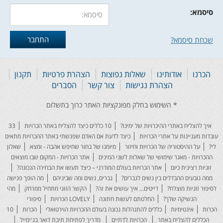
סיסמא:
שכחת סיסמא?
הכרנו
אודותינו
שאלות נפוצות
הצהרת פרטיות
תקנון
הצהרת נגישות
צור קשר
הסברים
איך להצליח באתרי ההיכרויות של ימינו?
10 כללים כיצד להצליח באתר הכרויות
33
עובדות מעניינות על אתרי הכרויות
כיצד לדעת אם האדם שפגשתי באתר ההכרויות מתאים
לי?
על ההיסטוריה של הכרויות וחיזור
מיומנו של בחור שחיפש אהבה - ומצא
שאלון
ההכרויות - מאגר שימושי של שאלות לשני המינים
אתר הכרויות - המקום שבו מוצאים
זוגיות רצינית כיום
אתר הכרויות בעולם המודרני – כיצד תעשו את הבחירה הנכונה?
ממה נובעים ההבדלים בין נשים לגברים?
גברים, נשים ומה שביניהם
מה הופך פגישה
לסיפור זוגיות מוצלח?
דייטים... איך עושים את זה?
הקשר הזוגי מתחיל ממרחק
מהי
הנשיקה שלך?
החלטתם לעשות חתונה
LOVELY הכרויות
סיפורי
הכרות
אינטימיות
כללים להתנהלות נכונה בעולם ההכרויות הוירטואלי
הכרות
10
הכללים להצליח באתר
הכרויות לדתיים
מדריך לפתיחת תיבת דואר בג'ימייל