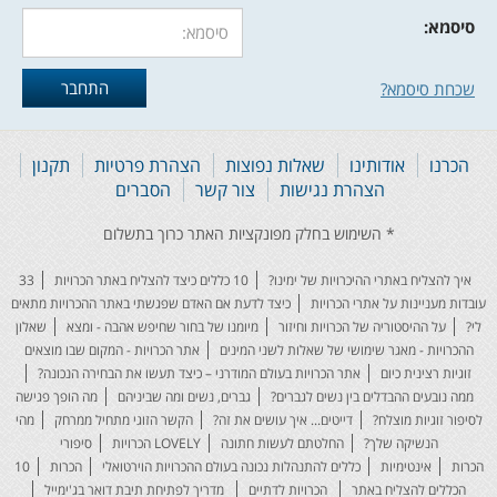
סיסמא:
שכחת סיסמא?
הכרנו
אודותינו
שאלות נפוצות
הצהרת פרטיות
תקנון
הצהרת נגישות
צור קשר
הסברים
איך להצליח באתרי ההיכרויות של ימינו?
10 כללים כיצד להצליח באתר הכרויות
33
עובדות מעניינות על אתרי הכרויות
כיצד לדעת אם האדם שפגשתי באתר ההכרויות מתאים
לי?
על ההיסטוריה של הכרויות וחיזור
מיומנו של בחור שחיפש אהבה - ומצא
שאלון
ההכרויות - מאגר שימושי של שאלות לשני המינים
אתר הכרויות - המקום שבו מוצאים
זוגיות רצינית כיום
אתר הכרויות בעולם המודרני – כיצד תעשו את הבחירה הנכונה?
ממה נובעים ההבדלים בין נשים לגברים?
גברים, נשים ומה שביניהם
מה הופך פגישה
לסיפור זוגיות מוצלח?
דייטים... איך עושים את זה?
הקשר הזוגי מתחיל ממרחק
מהי
הנשיקה שלך?
החלטתם לעשות חתונה
LOVELY הכרויות
סיפורי
הכרות
אינטימיות
כללים להתנהלות נכונה בעולם ההכרויות הוירטואלי
הכרות
10
הכללים להצליח באתר
הכרויות לדתיים
מדריך לפתיחת תיבת דואר בג'ימייל