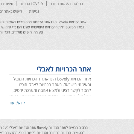
החלטתם לעשות חתונה
LOVELY הכרויות
סיפורי הכ
נגישות
חיפוש באתר הכר
אתר הכרויות Lovely הינו אתר הכרויות מהמובי
נפרד מפלטפורמת ההכרויות היומיומית שלנו והם כלי שימושי 
ונעימה וחיפוש מתקדם. הכרויות 
אתר הכרויות לאבלי
אתר הכרויות Lovely הינו אתר ההכרויות המוביל
והאיכותי בישראל. באתר הכרויות לאבלי תוכלו
להכיר לקשר רציני ולמצוא אהבה ומערכת יחסים,
הכל תלוי באיזה סוג היכרות הינכם מעוניינים. באתר
הכרויות לאבלי הושקעו מחשבה ומאמצים רבים
קרא/י עוד
ובתור אתר הכרויות מקצועי ומוביל אנו מספקים
עבורכם חויית גלישה מרעננת ונעימה וחיפוש
מתקדם. הכרויות רבות כבר נוצרו באתר ובטוחים
אנו שהכרויות רבות עוד יזרמו באתר, אז הירשמו
ברוכים הבאים לאתר הכרויות vely
חינם לאתר ההכרויות הוותיק בישראל כבר עכשיו!