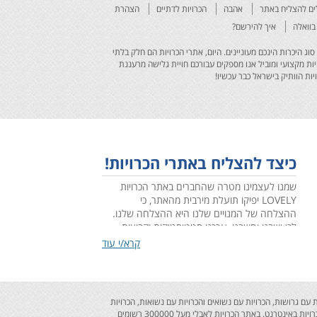
אהבה
הכרויות לדתיים
הצהרת
בוואלה
איך להירשם?
איזה סוג היכרות הינכם מעוניינים. היום, אתרי הכרויות הם חלק בלתי
ות מקצועי ומוביל אנו מספקים עבורכם חויית גלישה מרעננת
יות הוותיק בישראל כבר עכשיו!
כיצד להצליח באתרי הכרויות!
שמנו לעצמינו מטרה שהחברים באתר הכרויות
LOVELY יפיקו תועלת מירבית מהאתר, כי
ההצלחה של המנויים שלנו היא ההצלחה שלנו.
לכן ישבנו וחשבנו ,ערכנו סטטיסטיקות וקבוצות
מיקוד, בחנו התנהגויות ומגמות והמסקנה החד
קרא/י עוד
משמעית שעלתה היא: צריך לדעת להתנהל באתר
הכרויות - מי שמתנהל נכון כמעט תמיד מצליח ומי
שמתנהל לא נכון לעיתים רחוקות מצליח.
מהמחקר שערכנו גיבשנו כללים להתנהלות נכונה
ים והכרויות עם גרושות, הכרויות עם נשואים והכרויות עם נשואות, הכרויות
שתוביל להצלחה והרי הם לפניכם...
לסטוצים, הכרויות לחתונה והכרויות לקשר רציני. ההרשמה לאתר הכרויות לאבלי בחינם ! לאתר הכרויות לאבלי יתרונות רבים ופלטפורמה בלעדית המותאמת להכרויות באינטרנט. באתר הכרויות לאבלי מעל 300000 רשומים