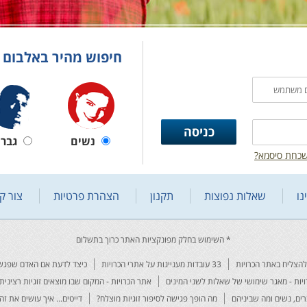
חיפוש מהיר באלבום 
נשים
גברי
כחת סיסמא?
נו
שאלות נפוצות
תקנון
הצהרת פרטיות
צור ק
33 עובדות מעניינות על אתרי הכרויות
כיצד לדעת אם האדם שפגשת
יות - מאגר שימושי של שאלות לשני המינים
אתר הכרויות - המקום שבו מוצאים זוגיות רצינית 
רים, נשים ומה שביניהם
מה הופך פגישה לסיפור זוגיות מוצלח?
דייטים... איך עושים את זה