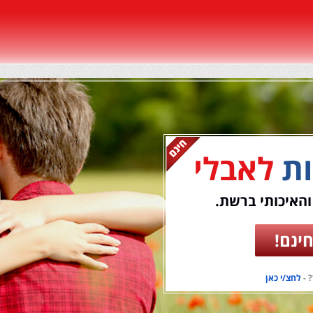
ות
לאבלי
והאיכותי ברשת.
ינם!
 -
לחצ/י כאן