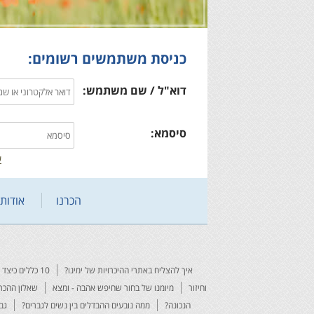
כניסת משתמשים רשומים:
דוא"ל / שם משתמש:
סיסמא:
ש
הכרנו
אודותי
איך להצליח באתרי ההיכרויות של ימינו?
10 כללים כיצד להצליח באתר הכרויות
וחיזור
מיומנו של בחור שחיפש אהבה - ומצא
שאלון ההכרו
הנכונה?
ממה נובעים ההבדלים בין נשים לגברים?
גב