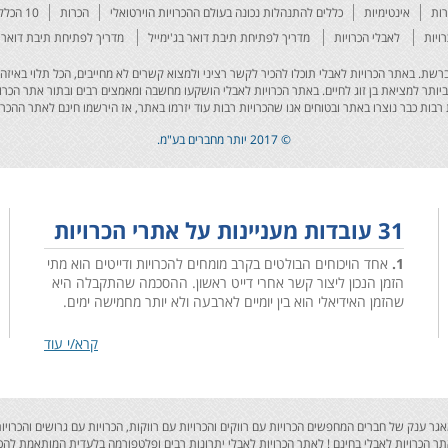
רות
אינטימיות
כללים להתנהלות נכונה בעולם ההכרויות הוירטואלי
הכרות
10 הכללים להצליח באתר
ויות
לאבלי הכרויות
מדריך לפתיחת תיבת דואר בג'ימייל
מדריך לפתיחת תיבת דואר 
לים והאיכותיים ברשת. באתר הכרויות לאבלי תוכלו להכיר לקשר רציני ולמצוא קשרים לא מחייבים, הכל תלוי ב
ביותר למציאת בן זוג לחיים. באתר הכרויות לאבלי הושקעו מחשבה ומאמצים רבים ובתור אתר הכרוי
רבות כבר נוצרו באתר ובטוחים אנו שהכרויות רבות עוד יזרמו באתר, אז הירשמו חינם לאתר ההכרו
© 2017 יותר מחברים בע"מ.
31 עובדות מעניינות על אתרי הכרויות
1.
אחד הויכוחים הבולטים בקרב מומחים להכרויות ודייטים הוא מתי
הזמן הנכון ליצור קשר אחרי דייט ראשון. ההסכמה שהתקבלה היא
שהזמן האידיאלי הוא בין יומיים לארבעה ולא יותר מחמישה ימים.
קרא/י עוד
2.
כמעט 40% מהגברים לא מרגישים בנוח בדייט ראשון.
lo! אתר הכרויות לאבלי בעל מאגר ענק של חברים המחפשים הכרויות עם רווקים והכרויות עם רווקות, הכרויות עם גרוש