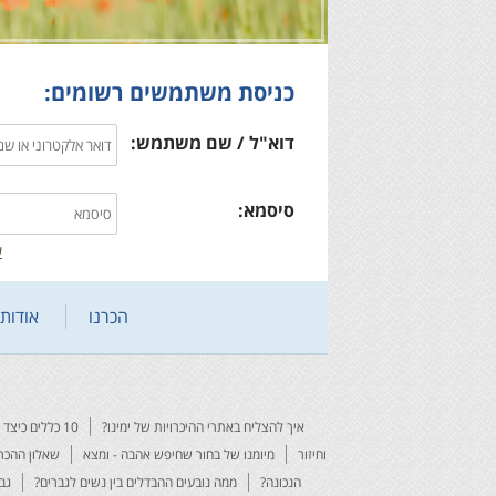
כניסת משתמשים רשומים:
דוא"ל / שם משתמש:
סיסמא:
ש
הכרנו
אודותי
איך להצליח באתרי ההיכרויות של ימינו?
10 כללים כיצד להצליח באתר הכרויות
וחיזור
מיומנו של בחור שחיפש אהבה - ומצא
שאלון ההכרו
הנכונה?
ממה נובעים ההבדלים בין נשים לגברים?
גב