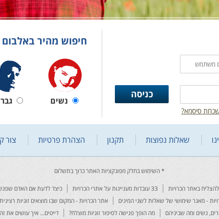
חיפוש מהיר באלבום 
נשים
גברי
כחת סיסמא?
נו
שאלות נפוצות
תקנון
הצהרת פרטיות
צור ק
33 עובדות מעניינות על אתרי הכרויות
כיצד לדעת אם האדם שפגשת
יות - מאגר שימושי של שאלות לשני המינים
אתר הכרויות - המקום שבו מוצאים זוגיות רצינית 
רים, נשים ומה שביניהם
מה הופך פגישה לסיפור זוגיות מוצלח?
דייטים... איך עושים את זה