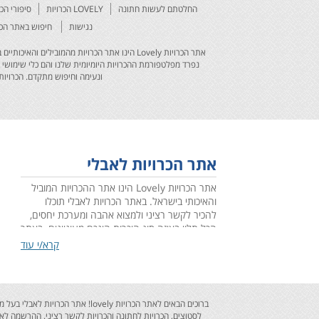
החלטתם לעשות חתונה
LOVELY הכרויות
סיפורי הכ
נגישות
חיפוש באתר הכר
אתר הכרויות Lovely הינו אתר הכרויות מהמובי
נפרד מפלטפורמת ההכרויות היומיומית שלנו והם כלי שימושי 
ונעימה וחיפוש מתקדם. הכרויות 
אתר הכרויות לאבלי
אתר הכרויות Lovely הינו אתר ההכרויות המוביל
והאיכותי בישראל. באתר הכרויות לאבלי תוכלו
להכיר לקשר רציני ולמצוא אהבה ומערכת יחסים,
הכל תלוי באיזה סוג היכרות הינכם מעוניינים. באתר
הכרויות לאבלי הושקעו מחשבה ומאמצים רבים
קרא/י עוד
ובתור אתר הכרויות מקצועי ומוביל אנו מספקים
עבורכם חויית גלישה מרעננת ונעימה וחיפוש
מתקדם. הכרויות רבות כבר נוצרו באתר ובטוחים
אנו שהכרויות רבות עוד יזרמו באתר, אז הירשמו
ברוכים הבאים לאתר הכרויות vely
חינם לאתר ההכרויות הוותיק בישראל כבר עכשיו!