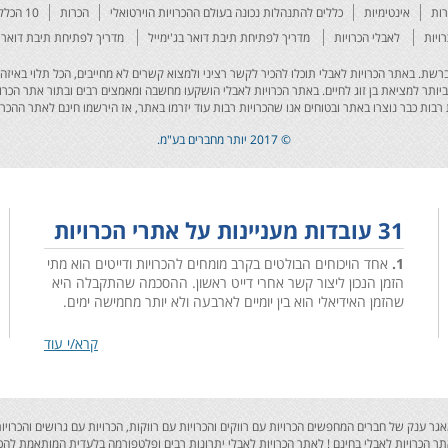
רות
אינטימיות
כללים להתנהלות נכונה בעולם ההכרויות הוירטואלי
הכרות
10 הכללים להצליח באתר
ויות
לאבלי הכרויות
מדריך לפתיחת תיבת דואר בג'ימייל
מדריך לפתיחת תיבת דואר 
לים והאיכותיים ברשת. באתר הכרויות לאבלי תוכלו להכיר לקשר רציני ולמצוא קשרים לא מחייבים, הכל תלוי ב
ביותר למציאת בן זוג לחיים. באתר הכרויות לאבלי הושקעו מחשבה ומאמצים רבים ובתור אתר הכרוי
רבות כבר נוצרו באתר ובטוחים אנו שהכרויות רבות עוד יזרמו באתר, אז הירשמו חינם לאתר ההכרו
© 2017 יותר מחברים בע"מ.
31 עובדות מעניינות על אתרי הכרויות
1.
אחד הויכוחים הבולטים בקרב מומחים להכרויות ודייטים הוא מתי
הזמן הנכון ליצור קשר אחרי דייט ראשון. ההסכמה שהתקבלה היא
שהזמן האידיאלי הוא בין יומיים לארבעה ולא יותר מחמישה ימים.
קרא/י עוד
2.
כמעט 40% מהגברים לא מרגישים בנוח בדייט ראשון.
lo! אתר הכרויות לאבלי בעל מאגר ענק של חברים המחפשים הכרויות עם רווקים והכרויות עם רווקות, הכרויות עם גרוש