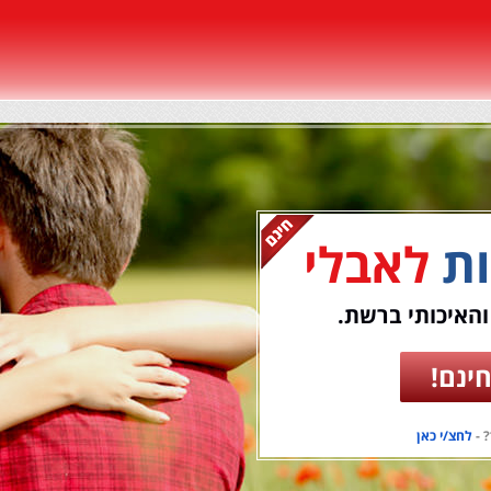
ות
לאבלי
והאיכותי ברשת.
ינם!
 -
לחצ/י כאן