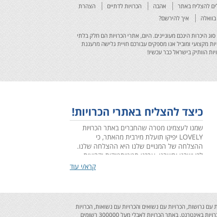
אהבה
הכרויות לדתיים
הצהרת
בוואלה
איך להירשם?
איזה סוג היכרות הינכם מעוניינים. היום, אתרי הכרויות הם חלק בלתי
ות מקצועי ומוביל אנו מספקים עבורכם חויית גלישה מרעננת
יות הוותיק בישראל כבר עכשיו!
כיצד להצליח באתרי הכרויות!
שמנו לעצמינו מטרה שהחברים באתר הכרויות
LOVELY יפיקו תועלת מירבית מהאתר, כי
ההצלחה של המנויים שלנו היא ההצלחה שלנו.
לכן ישבנו וחשבנו ,ערכנו סטטיסטיקות וקבוצות
מיקוד, בחנו התנהגויות ומגמות והמסקנה החד
קרא/י עוד
משמעית שעלתה היא: צריך לדעת להתנהל באתר
הכרויות - מי שמתנהל נכון כמעט תמיד מצליח ומי
שמתנהל לא נכון לעיתים רחוקות מצליח.
מהמחקר שערכנו גיבשנו כללים להתנהלות נכונה
ים והכרויות עם גרושות, הכרויות עם נשואים והכרויות עם נשואות, הכרויות
שתוביל להצלחה והרי הם לפניכם...
לסטוצים, הכרויות לחתונה והכרויות לקשר רציני. ההרשמה לאתר הכרויות לאבלי בחינם ! לאתר הכרויות לאבלי יתרונות רבים ופלטפורמה בלעדית המותאמת להכרויות באינטרנט. באתר הכרויות לאבלי מעל 300000 רשומים