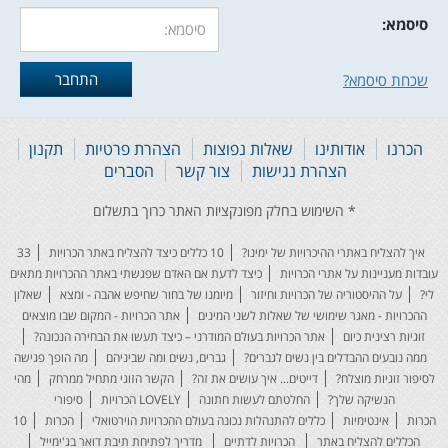
סיסמא:
שכחת סיסמא?
הכרנו
אודותינו
שאלות נפוצות
הצהרת פרטיות
תקנון
הצהרת נגישות
צור קשר
הסברים
איך להצליח באתרי ההיכרויות של ימינו?
10 כללים כיצד להצליח באתר הכרויות
33
עובדות מעניינות על אתרי הכרויות
כיצד לדעת אם האדם שפגשתי באתר ההכרויות מתאים
לי?
על ההיסטוריה של הכרויות וחיזור
מיומנו של בחור שחיפש אהבה - ומצא
שאלון
ההכרויות - מאגר שימושי של שאלות לשני המינים
אתר הכרויות - המקום שבו מוצאים
זוגיות רצינית כיום
אתר הכרויות בעולם המודרני – כיצד תעשו את הבחירה הנכונה?
ממה נובעים ההבדלים בין נשים לגברים?
גברים, נשים ומה שביניהם
מה הופך פגישה
לסיפור זוגיות מוצלח?
דייטים... איך עושים את זה?
הקשר הזוגי מתחיל ממרחק
מהי
הנשיקה שלך?
החלטתם לעשות חתונה
LOVELY הכרויות
סיפורי
הכרות
אינטימיות
כללים להתנהלות נכונה בעולם ההכרויות הוירטואלי
הכרות
10
הכללים להצליח באתר
הכרויות לדתיים
מדריך לפתיחת תיבת דואר בג'ימייל