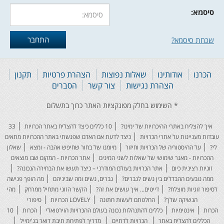
סיסמא:
שכחת סיסמא?
הכרנו
אודותינו
שאלות נפוצות
הצהרת פרטיות
תקנון
הצהרת נגישות
צור קשר
הסברים
איך להצליח באתרי ההיכרויות של ימינו?
10 כללים כיצד להצליח באתר הכרויות
33
עובדות מעניינות על אתרי הכרויות
כיצד לדעת אם האדם שפגשתי באתר ההכרויות מתאים
לי?
על ההיסטוריה של הכרויות וחיזור
מיומנו של בחור שחיפש אהבה - ומצא
שאלון
ההכרויות - מאגר שימושי של שאלות לשני המינים
אתר הכרויות - המקום שבו מוצאים
זוגיות רצינית כיום
אתר הכרויות בעולם המודרני – כיצד תעשו את הבחירה הנכונה?
ממה נובעים ההבדלים בין נשים לגברים?
גברים, נשים ומה שביניהם
מה הופך פגישה
לסיפור זוגיות מוצלח?
דייטים... איך עושים את זה?
הקשר הזוגי מתחיל ממרחק
מהי
הנשיקה שלך?
החלטתם לעשות חתונה
LOVELY הכרויות
סיפורי
הכרות
אינטימיות
כללים להתנהלות נכונה בעולם ההכרויות הוירטואלי
הכרות
10
הכללים להצליח באתר
הכרויות לדתיים
מדריך לפתיחת תיבת דואר בג'ימייל