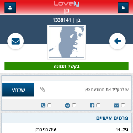
בן
בן‏ | 1338141
בקש/י תמונה
פרטים אישיים
גיל:
44
עיר:
בני ברק