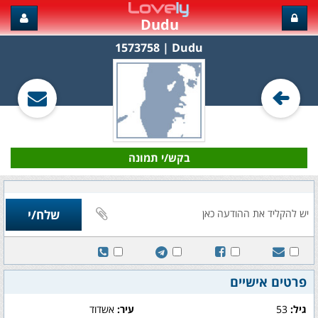
Dudu
Dudu‏ | 1573758
בקש/י תמונה
פרטים אישיים
גיל:
53
עיר:
אשדוד