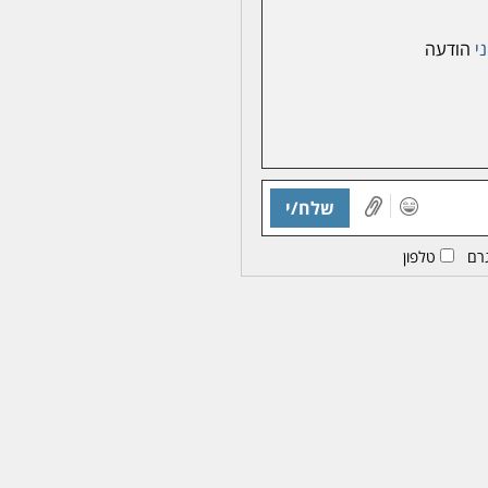
ני
הודעה
שלח/י
רם
טלפון