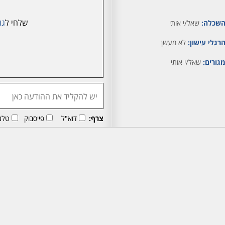
שלחי ל
גו
שכלה:
שאל/י אותי
רגלי עישון:
לא מעשן
גורים:
שאל/י אותי
צרף:
דוא"ל
פייסבוק
טלג