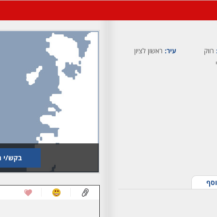
רווק
עיר:
ראשון לציון
י
בקש/י ת
וסף