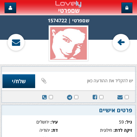
שםפרטי
שםפרטי‏ | 1574722
פרטים אישיים
גיל:
59
עיר:
ירושלים
זיקה לדת:
חילונית
דת:
יהודיה