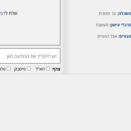
שלח ל
דפנ
שכלה:
עד תיכונית
רגלי עישון:
מעשנת
גורים:
אצל ההורים
צרף:
דוא"ל
פייסבוק
טלג