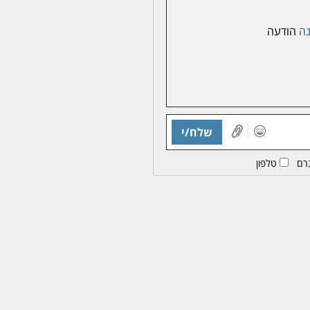
ה
הודעה
שלח/י
רם
טלפון