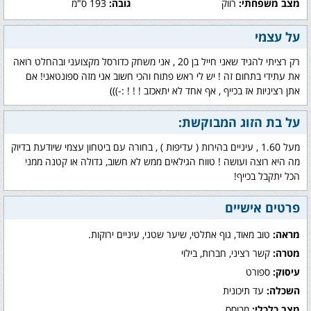
מצב משפחתי:
רווק
גובה:
193 ס"מ
על עצמי
רק רציתי להגיד שאני חייל בן 20 , אני משחק כדורסל מקצועני ובהחלט רואה
את עתידי בתחום זה ! יש לי ראש פתוח והכי חשוב אני מזה ספונטאני! אם
אתן רציניות אז בכייף , אף אחד לא יתאכזב ! ! ! :-)))
על בת הזוג המבוקשת:
מעל 1.60 , עיניים בהירות ( עדיפות ) , בחורה עם ביטחון עצמי שיודעת בדיוק
מה היא רוצה ועושה ! טווח הגילאים ממש לא חשוב, גדולה או קטנה ממני
הכל יתקבל בכייף!
פרטים אישיים
מראה:
טוב מאוד, גוף אתלטי, שיער שטני, עיניים ירוקות.
מטרה:
קשר רציני, חברות, בילוי
עיסוק:
ספורט
השכלה:
עד תיכונית
מצב כלכלי:
מבוסס