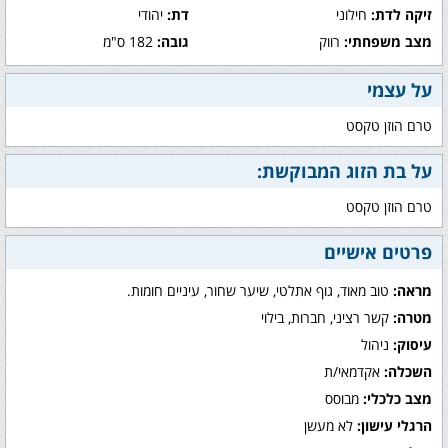
זיקה לדת:
חילוני
דת:
יהודי
מצב משפחתי:
רווק
גובה:
182 ס"מ
על עצמי
טרם הוזן טקסט
על בת הזוג המבוקשת:
טרם הוזן טקסט
פרטים אישיים
מראה:
טוב מאוד, גוף אתלטי, שיער שחור, עיניים חומות.
מטרה:
קשר רציני, חברות, בילוי
עיסוק:
ניהול
השכלה:
אקדמאי/ת
מצב כלכלי:
מבוסס
הרגלי עישון:
לא מעשן