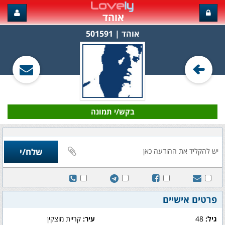
אוהד
אוהד‏ | 501591
בקש/י תמונה
פרטים אישיים
גיל:
48
עיר:
קריית מוצקין