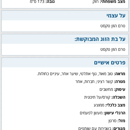
מצב משפחתי:
רווק
גובה:
173 ס"מ
על עצמי
טרם הוזן טקסט
על בת הזוג המבוקשת:
טרם הוזן טקסט
פרטים אישיים
מראה:
טוב מאוד, גוף אתלטי, שיער אחר, עיניים כחולות.
מטרה:
קשר רציני, חברות, אחר
עיסוק:
מחשבים
השכלה:
קורס/על תיכונית
מצב כלכלי:
ממוצע
הרגלי עישון:
מעשן לפעמים
מזל:
סרטן
מגורים:
בשכירות עם שותפים