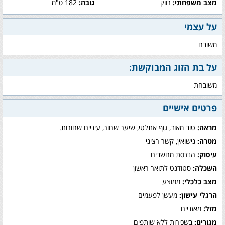
מצב משפחתי:
רווק
גובה:
182 ס"מ
על עצמי
משובח
על בת הזוג המבוקשת:
משובחת
פרטים אישיים
מראה:
טוב מאוד, גוף אתלטי, שיער שחור, עיניים שחורות.
מטרה:
נישואין, קשר רציני
עיסוק:
הנדסת מחשבים
השכלה:
סטודנט לתואר ראשון
מצב כלכלי:
ממוצע
הרגלי עישון:
מעשן לפעמים
מזל:
מאזניים
מגורים:
בשכירות ללא שותפים