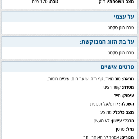
מצב משפחתי:
רווק
גובה:
170 ס"מ
על עצמי
טרם הוזן טקסט
על בת הזוג המבוקשת:
טרם הוזן טקסט
פרטים אישיים
מראה:
טוב מאוד, גוף רזה, שיער חום, עיניים חומות.
מטרה:
קשר רציני
עיסוק:
חייל
השכלה:
קורס/על תיכונית
מצב כלכלי:
ממוצע
הרגלי עישון:
לא מעשן
מזל:
סרטן
מגורים:
אספר לך מאוחר יותר