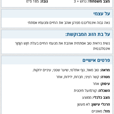
מצב משפחתי:
גרוש + 3
גובה:
185 ס"מ
על עצמי
נאה גבוה אינטליגנט מפרגן אוהב את החיים ומנעמיו אסתתי
על בת הזוג המבוקשת:
נשית ניראית טוב אסתתית אוהבת את מנעמי החיים בעלת חןש הןמןר
אינטלגנטית
פרטים אישיים
מראה:
טוב מאוד, גוף אתלטי, שיער שטני, עיניים ירוקות.
מטרה:
קשר רציני, חברות, ידידות, אחר
עיסוק:
אחר
השכלה:
קורס/על תיכונית
מצב כלכלי:
ממוצע
הרגלי עישון:
לא מעשן
מזל:
מאזניים