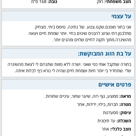
מצב משפחתי:
רווק
גובה:
168 ס"מ
על עצמי
אני בחור מופנם.שקט.צנוע. של נתינה. טיפוס ביתי. מצחיק
סתלבטן.דתי.שרוצ להכניס שינוים בחיי .יותר שמחת חיים ויצאה
מהשיגרה.מתוך תקוה לחיים שלוים ומהנים יותר.
על בת הזוג המבוקשת:
בחורה שתקבל אותי כפי שאני .ישרה ללא פוזות שתגרום לי לצאת מהשיגרה
שלי .שתחדיר בי יותר חיות ושמחת חיים.שהיה לי נורא כיף לבלות איתה.
פרטים אישיים
מראה:
ממוצע, גוף רזה, שיער שחור, עיניים שחורות.
מטרה:
חברות, בילוי, ידידות, אחר
עיסוק:
מסעדנות
השכלה:
עד תיכונית
מצב כלכלי:
אחר