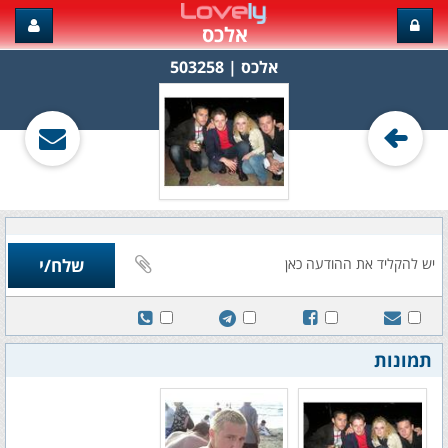
אלכס
אלכס‏ | 503258
תמונות