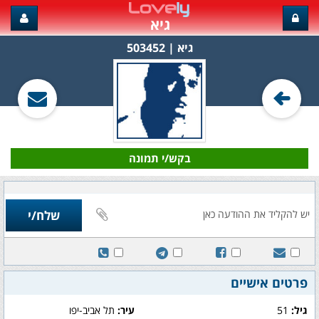
גיא
גיא‏ | 503452
בקש/י תמונה
פרטים אישיים
גיל:
51
עיר:
תל אביב-יפו