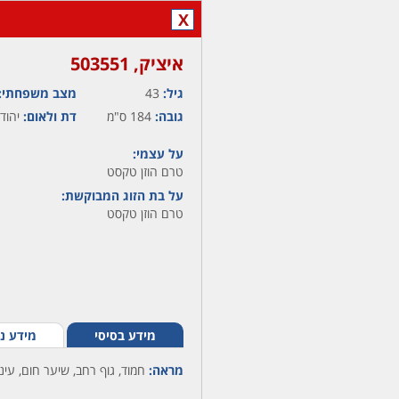
X
איציק,‏ 503551
גיל:
43
מצב משפחתי:
גובה:
184 ס"מ
דת ולאום:
יהודי
על עצמי:
טרם הוזן טקסט
על בת הזוג המבוקשת:
טרם הוזן טקסט
מידע בסיסי
מידע נ
מראה:
חמוד, גוף רחב, שיער חום, עי