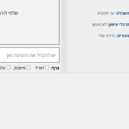
שלחי ל
איצ
שכלה:
עד תיכונית
רגלי עישון:
לא מעשן
גורים:
בדירה שלי
צרף:
דוא"ל
פייסבוק
טלג