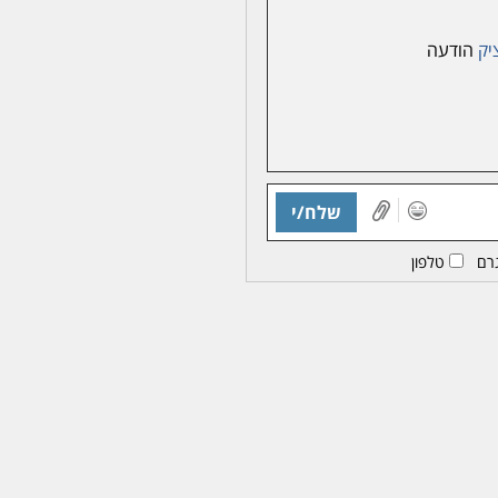
יק
הודעה
שלח/י
רם
טלפון