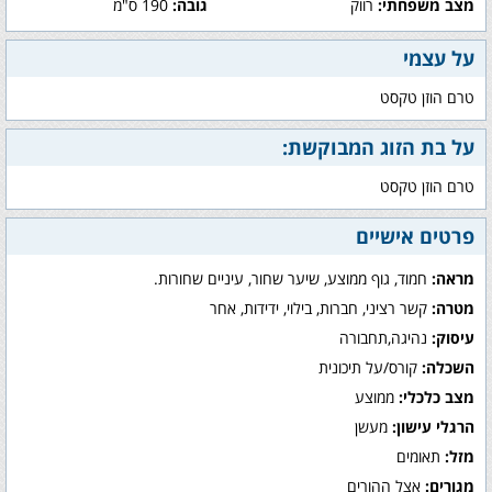
מצב משפחתי:
רווק
גובה:
190 ס"מ
על עצמי
טרם הוזן טקסט
על בת הזוג המבוקשת:
טרם הוזן טקסט
פרטים אישיים
מראה:
חמוד, גוף ממוצע, שיער שחור, עיניים שחורות.
מטרה:
קשר רציני, חברות, בילוי, ידידות, אחר
עיסוק:
נהיגה,תחבורה
השכלה:
קורס/על תיכונית
מצב כלכלי:
ממוצע
הרגלי עישון:
מעשן
מזל:
תאומים
מגורים:
אצל ההורים