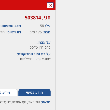
X
חגי,‏ 503814
גיל:
58
מצב משפחתי:
גובה:
176 ס"מ
דת ולאום:
יהודי
על עצמי:
טרם הוזן טקסט
על בת הזוג המבוקשת:
שתהיי יפה ונורמאליתת
מידע בסיסי
מידע נ
מראה:
טוב מאוד, גוף אתלטי, שיער שט