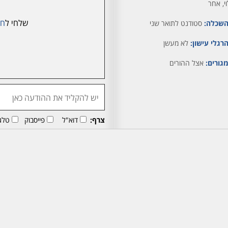
וי, אחר
שלחי ל
חג
שכלה:
סטודנט לתואר שני
רגלי עישון:
לא מעשן
גורים:
אצל ההורים
צרף:
דוא"ל
פייסבוק
טלג