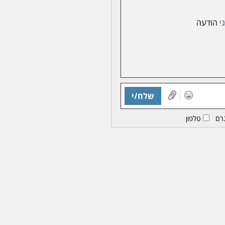
י
הודעה
שלח/י
רם
טלפון