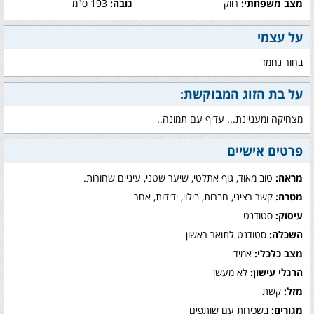
מצב משפחתי:
רווק
גובה:
193 ס"מ
על עצמי
בחור נחמד
על בת הזוג המבוקשת:
מצחיקה ומעניינת... עדיף עם תמונה..
פרטים אישיים
מראה:
טוב מאוד, גוף אתלטי, שיער שטני, עיניים שחורות.
מטרה:
קשר רציני, חברות, בילוי, ידידות, אחר
עיסוק:
סטודנט
השכלה:
סטודנט לתואר ראשון
מצב כלכלי:
אמיד
הרגלי עישון:
לא מעשן
מזל:
קשת
מגורים:
בשכירות עם שותפים