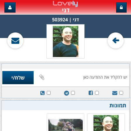
דני
דני‏ | 503924
תמונות