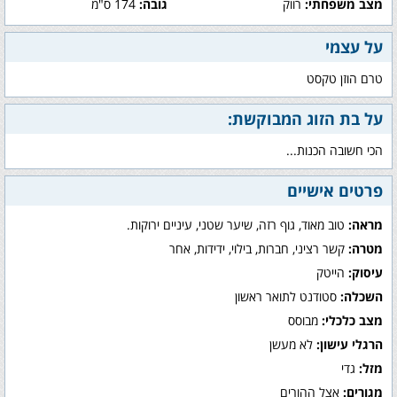
מצב משפחתי:
רווק
גובה:
174 ס"מ
על עצמי
טרם הוזן טקסט
על בת הזוג המבוקשת:
הכי חשובה הכנות...
פרטים אישיים
מראה:
טוב מאוד, גוף רזה, שיער שטני, עיניים ירוקות.
מטרה:
קשר רציני, חברות, בילוי, ידידות, אחר
עיסוק:
הייטק
השכלה:
סטודנט לתואר ראשון
מצב כלכלי:
מבוסס
הרגלי עישון:
לא מעשן
מזל:
גדי
מגורים:
אצל ההורים