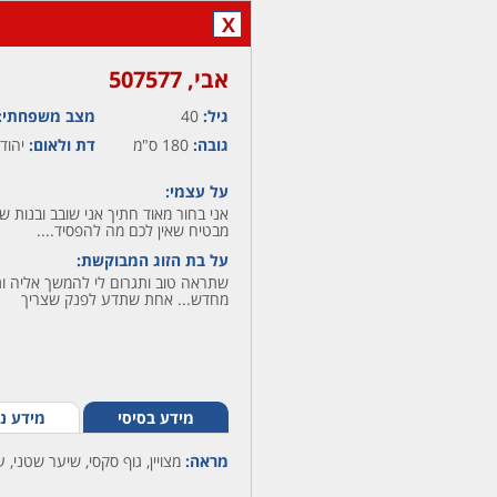
X
אבי,‏ 507577
גיל:
40
מצב משפחתי:
גובה:
180 ס"מ
דת ולאום:
יהודי
על עצמי:
אני בחור מאוד חתיך אני שובב ובנות שג
מבטיח שאין לכם מה להפסיד....
על בת הזוג המבוקשת:
שתראה טוב ותגרום לי להמשך אליה ות
מחדש... אחת שתדע לפנק שצריך
מידע בסיסי
מידע נ
מראה:
מצויין, גוף סקסי, שיער שטני, ע