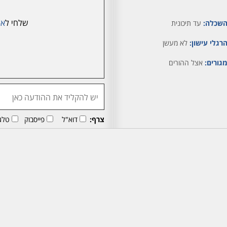
שלחי ל
אב
שכלה:
עד תיכונית
רגלי עישון:
לא מעשן
גורים:
אצל ההורים
צרף:
דוא"ל
פייסבוק
טלג