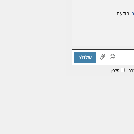
י
הודעה
שלח/י
רם
טלפון