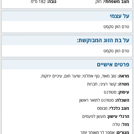
מצב משפחתי:
רווק
גובה:
182 ס"מ
על עצמי
טרם הוזן טקסט
על בת הזוג המבוקשת:
טרם הוזן טקסט
פרטים אישיים
מראה:
טוב מאוד, גוף אתלטי, שיער חום, עיניים ירוקות.
מטרה:
קשר רציני, חברות
עיסוק:
סטודנט
השכלה:
סטודנט לתואר ראשון
מצב כלכלי:
מבוסס
הרגלי עישון:
מעשן לפעמים
מזל:
טלה
מגורים:
אספר לך מאוחר יותר