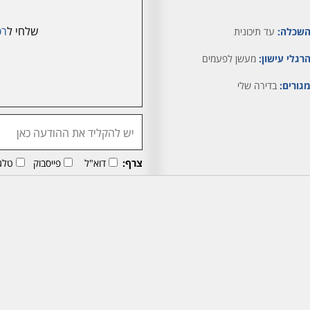
שלחי ל
רפ
שכלה:
עד תיכונית
רגלי עישון:
מעשן לפעמים
גורים:
בדירה שלי
צרף:
דוא"ל
פייסבוק
טלג