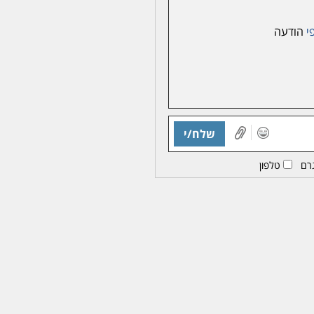
י
הודעה
שלח/י
רם
טלפון