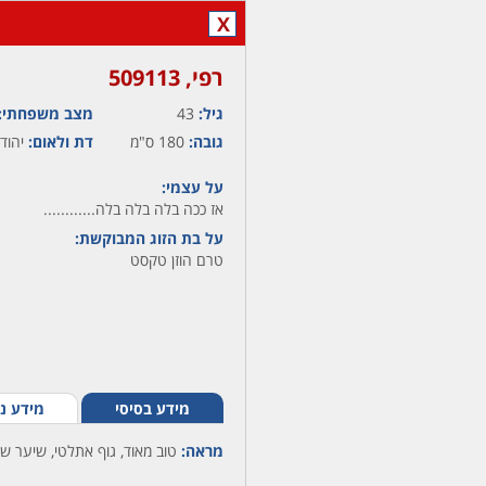
X
רפי,‏ 509113
גיל:
43
מצב משפחתי:
גובה:
180 ס"מ
דת ולאום:
יהודי
על עצמי:
אז ככה בלה בלה בלה............
על בת הזוג המבוקשת:
טרם הוזן טקסט
מידע בסיסי
מידע נ
מראה:
טוב מאוד, גוף אתלטי, שיער שח