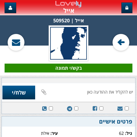
אייל
אייל‏ | 509520
בקש/י תמונה
פרטים אישיים
גיל:
62
עיר:
אילת