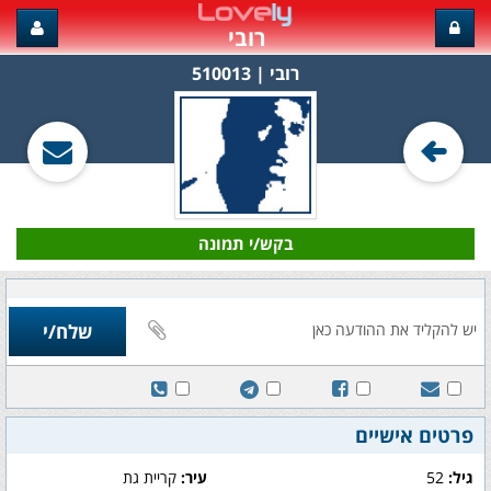
רובי
רובי‏ | 510013
בקש/י תמונה
פרטים אישיים
גיל:
52
עיר:
קריית גת