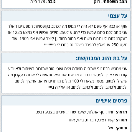
מצב משפחתי:
רווק
גובה:
178 ס"מ
על עצמי
אוקי אז ככה אף פעם לא היה לי ממש מה לכתוב בקופסאות המפגרים האלה
אני כותב לכם סתם עכשיו כדי להגיע ל250 מילים עכשיו אני נמצא ב122 אז
בעקרון כתבו לי ונזרום משם ואני בחור חמוד :] קיצר עכשיו אני ב190 ועוד
מעט 250 אז נאלץ להפרד בשלב זה כתבו לי בייייייייייי
על בת הזוג המבוקשת:
אני מחפש בבת זוגי שתהיה חמודה ויפה ואופי טוב שתזרום בשיחות ולא יודע
קודם אני צריך לפגוש בבחורה ולראות אם היא מתאימה לי אז זה בעקרון מה
שיש לי לכתוב עכשיו נשארו לי 100 מילים מיותרים אז אני אמשיך לכתוב
ולכתוב ולכתוב ולכתוב ולכתוב ולכתוב אז יאללה בייייי
פרטים אישיים
מראה:
חמוד, גוף אתלטי, שיער שחור, עיניים בצבע דבש.
מטרה:
קשר רציני, חברות, בילוי, אחר
עיסוק:
חייל