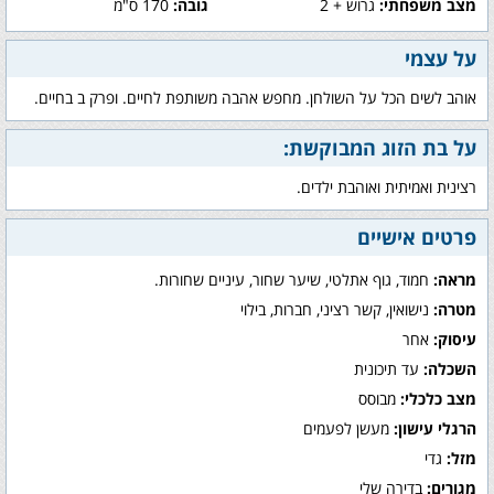
מצב משפחתי:
גרוש + 2
גובה:
170 ס"מ
על עצמי
אוהב לשים הכל על השולחן. מחפש אהבה משותפת לחיים. ופרק ב בחיים.
על בת הזוג המבוקשת:
רצינית ואמיתית ואוהבת ילדים.
פרטים אישיים
מראה:
חמוד, גוף אתלטי, שיער שחור, עיניים שחורות.
מטרה:
נישואין, קשר רציני, חברות, בילוי
עיסוק:
אחר
השכלה:
עד תיכונית
מצב כלכלי:
מבוסס
הרגלי עישון:
מעשן לפעמים
מזל:
גדי
מגורים:
בדירה שלי