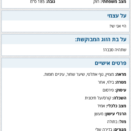
מצב משפחתי:
רווק
גובה:
185 ס"מ
על עצמי
היי אני שי!
על בת הזוג המבוקשת:
שתהיה סבבה!
פרטים אישיים
מראה:
מצויין, גוף אתלטי, שיער שחור, עיניים חומות.
מטרה:
בילוי, אחר
עיסוק:
פירסום
השכלה:
קורס/על תיכונית
מצב כלכלי:
אמיד
הרגלי עישון:
מעשן
מזל:
בתולה
מגורים:
בדירה שלי