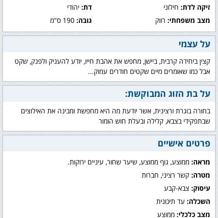
זיקה לדת:
חילוני
דת:
יהודי
מצב משפחתי:
רווק
גובה:
190 ס"מ
על עצמי
קצין ביחידה קרבית, ביישן, מחפש את אהבת חייו, יודע להעניק ולפנק, שקט
אבל כמו שאומרים מיים שקטים חודרים עמוק...
על בת הזוג המבוקשת:
בחורה בוגרת ורצינית, אשר יודעת מה היא מחפשת ומבינה את האילוצים
שבתפקידי בצבא, קלילה ובעלת חוש הומור
פרטים אישיים
מראה:
ממוצע, גוף ממוצע, שיער שחור, עיניים ירוקות.
מטרה:
קשר רציני, חברות
עיסוק:
צבא-קבע
השכלה:
עד תיכונית
מצב כלכלי:
ממוצע