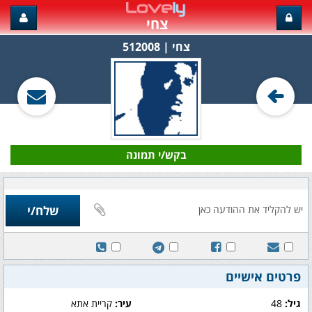
צחי
צחי‏ | 512008
בקש/י תמונה
פרטים אישיים
גיל:
48
עיר:
קריית אתא