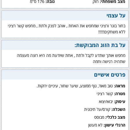
מצב משפחתי:
רווק
גובה:
176 ס"מ
על עצמי
בחור בוגר ורציני שמחפש את האחת , אוהב לפנק ולתת , מחפש קשר רציני
ללא משחקים!!!!!
על בת הזוג המבוקשת:
מחפש אותך שתדע לקבל ולתת , אחת שיודעת מה היא רוצה מעצמה
שתהיה רגישה וחמה
פרטים אישיים
מראה:
טוב מאוד, גוף ממוצע, שיער שחור, עיניים ירוקות.
מטרה:
קשר רציני
עיסוק:
יבוא/יצוא
השכלה:
קורס/על תיכונית
מצב כלכלי:
מבוסס
הרגלי עישון:
לא מעשן