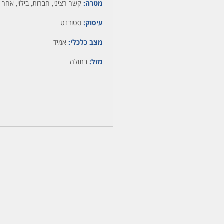
מטרה:
קשר רציני, חברות, בילוי, אחר
עיסוק:
סטודנט
ה
מצב כלכלי:
אמיד
ה
מזל:
בתולה
מ