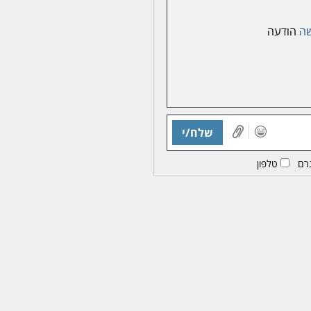
ה
הודעה
שלח/י
רם
טלפון