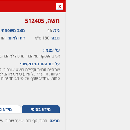
X
משה,‏ 512405
גיל:
46
מצב משפחתי:
גובה:
180 ס"מ
דת ולאום:
יהודי
על עצמי:
אני בהפסקה מאהבה ומחכה לאהבה,פני
על בת הזוג המבוקשת:
שתהייה זורמת וקלילה ומעט שונה כי גם
לפחות תדע לקבל זאת) כי אני אוהב לצ
פחות, שתדע שאף על פי הביחד יהיה 
מידע בסיסי
מידע נ
מראה:
חמוד, גוף רזה, שיער שחור, עינ