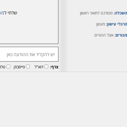
שלחי ל
מש
שכלה:
סטודנט לתואר ראשון
רגלי עישון:
מעשן
גורים:
אצל ההורים
צרף:
דוא"ל
פייסבוק
טלג