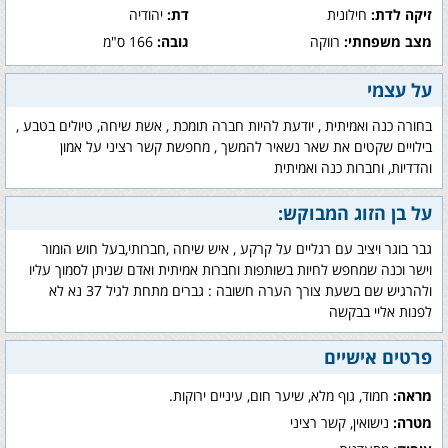
זיקה לדת:
חילונית
דת:
יהודיה
מצב משפחתי:
רווקה
גובה:
166 ס"מ
על עצמי
בחורה כנה ואמיתית , יודעת להיות חברה תומכת , אשת שיחה, טיולים בטבע ,
בילויים שקטים את שאר נשאיר להמשך , מחפשת קשר רציני על אמון
והדדיות, וחברות כנה ואמיתית
על בן הזוג המבוקש:
גבר בוגר ויציב עם רגליים על קרקע , איש שיחה ,חברותי,בעל חוש הומור
וישר וכנה שמחפש לחיות בשותפות וחברות אמיתית ואדם שניתן לסמוך עליו
ולהרגיש שם בשעת צורך הערה חשובה : גברים מתחת לגיל 37 נא לא
לפנות אליי בבקשה
פרטים אישיים
מראה:
חמוד, גוף מלא, שיער חום, עיניים ירוקות.
מטרה:
נישואין, קשר רציני