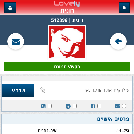
רונית
רונית‏ | 512896
בקש/י תמונה
פרטים אישיים
גיל:
54
עיר:
נהריה