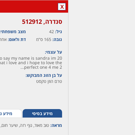
X
סנדרה,‏ 512912
גיל:
42
מצב משפחתי:
גובה:
165 ס"מ
דת ולאום:
אחר 
על עצמי:
to say my name is sandra im 20
at i love and i hope to love the
perfect one 4 me 2...
על בן הזוג המבוקש:
טרם הוזן טקסט
מידע בסיסי
מידע נ
מראה:
טוב מאוד, גוף רזה, שיער חום, ע