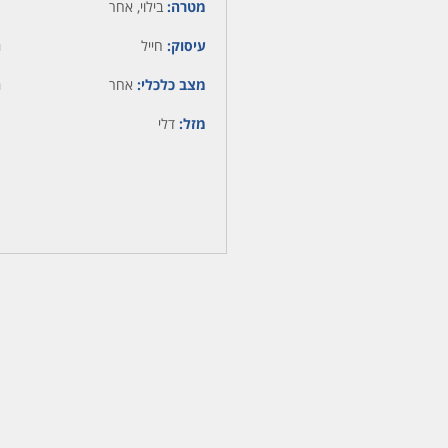
מטרה:
בילוי, אחר
עיסוק:
חייל
ה
מצב כלכלי:
אחר
ה
מזל:
דלי
מ