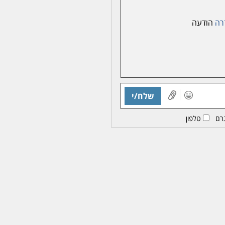
רה
הודעה
שלח/י
רם
טלפון