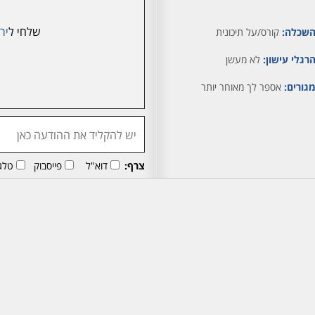
שלחי ל
יר
שכלה:
קורס/על תיכונית
רגלי עישון:
לא מעשן
גורים:
אספר לך מאוחר יותר
צרף:
דוא"ל
פייסבוק
טלג