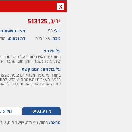
X
יריב,‏ 513125
גיל:
50
מצב משפחתי:
גובה:
185 ס"מ
דת ולאום:
יהודי
על עצמי:
בחור עם ראש פתוח בעל חוש הומור רג
שיתן את הנשמה והמון חום ואהבה.ואוה
על בת הזוג המבוקשת:
בחורה מקסימה מצחיקה,רצינית כשצרי
ברגעי העצבות והשימחה ושתדע לתת 
מחדש.אז אם את כזאת תתכתבי לי ואת 
מידע בסיסי
מידע נ
מראה:
חמוד, גוף רזה, שיער חום, עיני