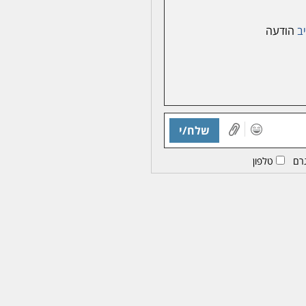
יב
הודעה
שלח/י
רם
טלפון