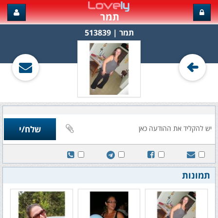
תמר
תמר‏ | 513839
תמונות