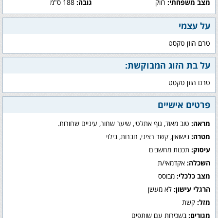
מצב משפחתי:
רווק
גובה:
188 ס"מ
על עצמי
טרם הוזן טקסט
על בת הזוג המבוקשת:
טרם הוזן טקסט
פרטים אישיים
מראה:
טוב מאוד, גוף אתלטי, שיער שחור, עיניים שחורות.
מטרה:
נישואין, קשר רציני, חברות, בילוי
עיסוק:
תכנות מחשבים
השכלה:
אקדמאי/ת
מצב כלכלי:
מבוסס
הרגלי עישון:
לא מעשן
מזל:
קשת
מגורים:
בשכירות עם שותפים