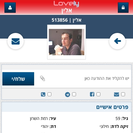
אלין
אלין‏ | 513856
פרטים אישיים
גיל:
59
עיר:
רמת השרון
זיקה לדת:
חילוני
דת:
יהודי