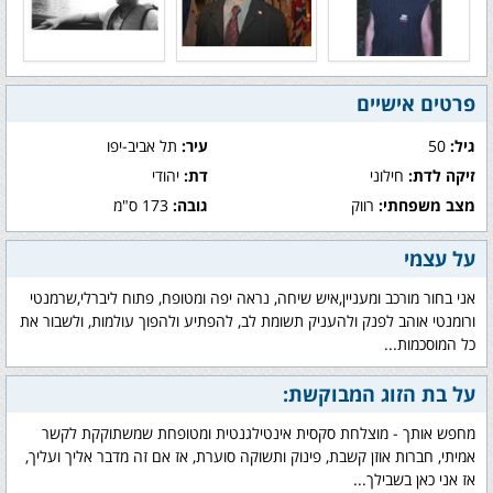
פרטים אישיים
גיל:
50
עיר:
תל אביב-יפו
זיקה לדת:
חילוני
דת:
יהודי
מצב משפחתי:
רווק
גובה:
173 ס"מ
על עצמי
אני בחור מורכב ומעניין,איש שיחה, נראה יפה ומטופח, פתוח ליברלי,שרמנטי
ורומנטי אוהב לפנק ולהעניק תשומת לב, להפתיע ולהפוך עולמות, ולשבור את
כל המוסכמות...
על בת הזוג המבוקשת:
מחפש אותך - מוצלחת סקסית אינטילגנטית ומטופחת שמשתוקקת לקשר
אמיתי, חברות אוזן קשבת, פינוק ותשוקה סוערת, אז אם זה מדבר אליך ועליך,
אז אני כאן בשבילך...