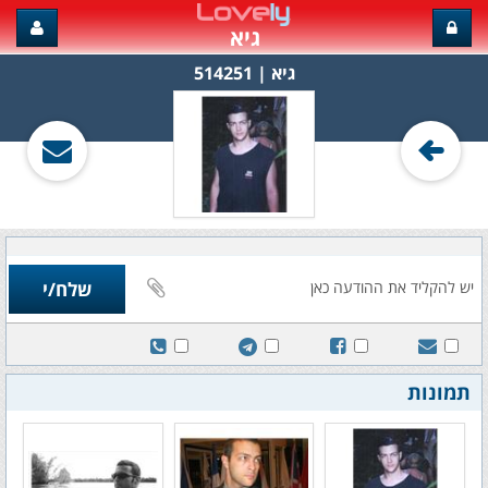
גיא
גיא‏ | 514251
תמונות