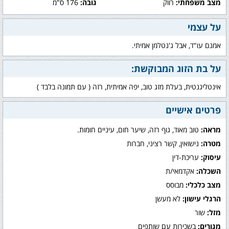
מצב משפחתי:
רווק
גובה:
176 ס"מ
על עצמי
אמנם עו"ד, אבל ג'נטלמן אמיתי.
על בת הזוג המבוקשת:
אינטליגנטית, בעלת מזג טוב, יפה אמיתית, רזה ( עם תמונה בלבד )
פרטים אישיים
מראה:
טוב מאוד, גוף רזה, שיער חום, עיניים חומות.
מטרה:
נישואין, קשר רציני, חברות
עיסוק:
עריכת-דין
השכלה:
אקדמאי/ת
מצב כלכלי:
מבוסס
הרגלי עישון:
לא מעשן
מזל:
שור
מגורים:
בשכירות עם שותפים