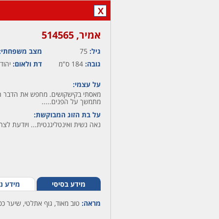
X
אמיר,‏ 514565
גיל:
75
מצב משפחתי:
גובה:
184 ס"מ
דת ולאום:
יהודי
על עצמי:
מאסתי בקישקושים. מחפש את הדבר האמ
מתמשך על הפנים.....
על בת הזוג המבוקשת:
נאה נשית ואינטליגנטית... ויודעת לצח
מידע בסיסי
מידע נ
מראה:
טוב מאוד, גוף אתלטי, שיער כסו