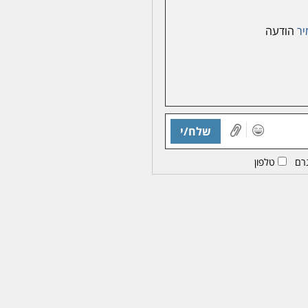
יר
הודעה
שלח/י
רם
טלפון