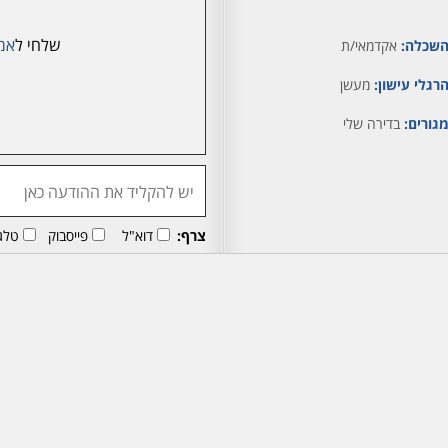
שלחי ל
אמ
שכלה:
אקדמאי/ת
רגלי עישון:
מעשן
גורים:
בדירה שלי
צרף:
דוא"ל
פייסבוק
טלג