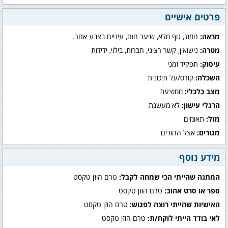
פרטים אישיים
מראה:
חמוד, גוף מלא, שיער חום, עיניים בצבע אחר.
מטרה:
נישואין, קשר רציני, חברות, בילוי, ידידות
עיסוק:
תפקיד זמני
השכלה:
קורס/על תיכונית
מצב כלכלי:
ממוצעת
הרגלי עישון:
לא מעשנת
מזל:
תאומים
מגורים:
אצל ההורים
מידע נוסף
המתנה שהייתי הכי שמחה לקבל:
טרם הוזן טקסט
ספר או סרט אהוב:
טרם הוזן טקסט
האישיות שהייתי רוצה לפגוש:
טרם הוזן טקסט
לאי בודד הייתי לוקח/ת:
טרם הוזן טקסט