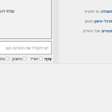
שלחי ל
או
שכלה:
עד תיכונית
רגלי עישון:
מעשן
גורים:
אצל ההורים
צרף:
דוא"ל
פייסבוק
טלג