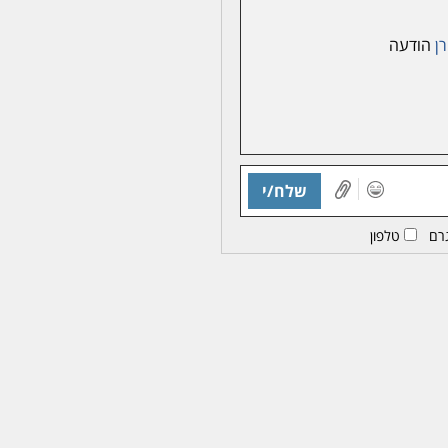
רן
הודעה
שלח/י
רם
טלפון