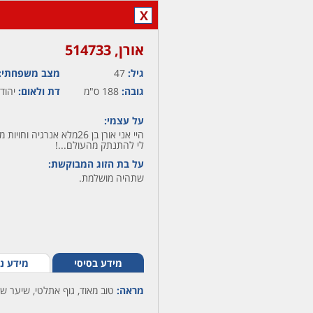
X
אורן,‏ 514733
גיל:
47
מצב משפחתי:
גובה:
188 ס"מ
דת ולאום:
יהודי
על עצמי:
היי אני אורן בן 26מלא אנ
לי להתנתק מהעולם...!
על בת הזוג המבוקשת:
שתהיה מושלמת.
מידע בסיסי
מידע נ
מראה:
טוב מאוד, גוף אתלטי, שיער שט