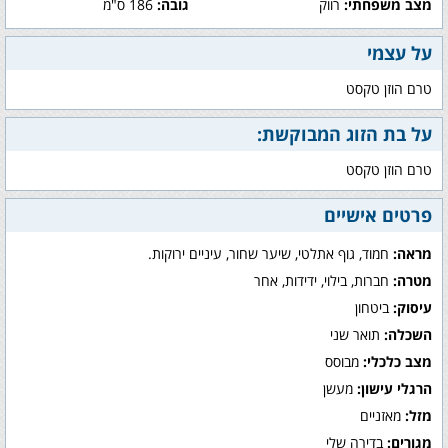
מצב משפחתי:
רווק
גובה:
186 ס"מ
על עצמי
טרם הוזן טקסט
על בת הזוג המבוקשת:
טרם הוזן טקסט
פרטים אישיים
מראה:
חמוד, גוף אתלטי, שיער שחור, עיניים ירוקות.
מטרה:
חברות, בילוי, ידידות, אחר
עיסוק:
ביטחון
השכלה:
תואר שני
מצב כלכלי:
מבוסס
הרגלי עישון:
מעשן
מזל:
מאזניים
מגורים:
בדירה שלי